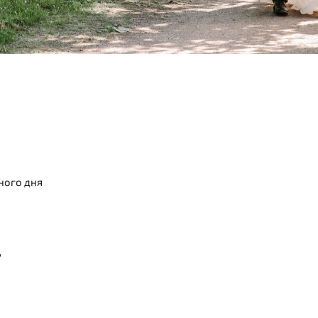
ного дня
ь