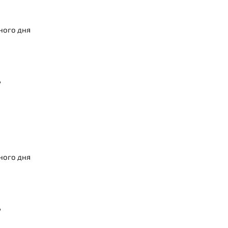
ного дня
ь
ного дня
ь