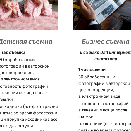
Детская съемка
Бизнес съемка
1 час съемки
и съемка для интерне
контента
30 обработанных
фотографий в авторской
1 час съемки
цветокоррекции,
30 обработанных
в электронном виде
фотографий в авторской
готовность фотографий
цветокоррекции,
в течении месяца после
в электронном виде
съемки
готовность фотографий
исходники (все фотографии
в течении месяца после
снятые во время фотосессии,
съемки
при покупке исходников все
исходники (все фотогр
фото для ретуши
снятые во время фотосес